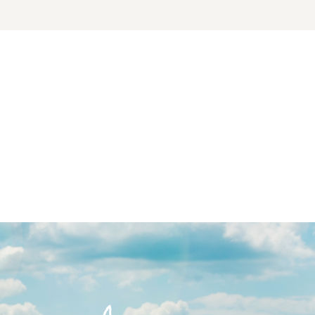
01
|
01
01