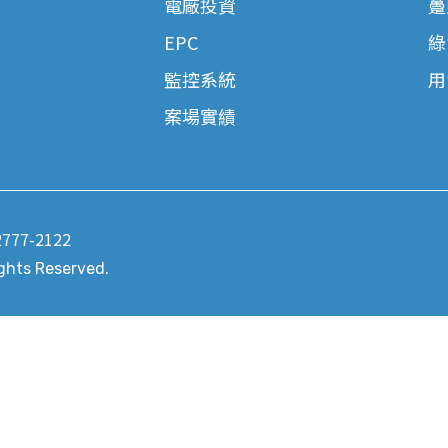
電廠投資
躉
EPC
綠
監控系統
用
案場實績
2777-2122
ights Reserved.