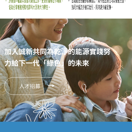
加入誠新共同為乾淨的能源實踐努
聯絡我們
力給下一代「綠色」的未來
人才招募